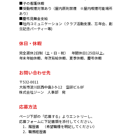
■子の看護休暇
■受動喫煙対策あり（屋内原則禁煙 ※屋内喫煙可能場所
あり）
■慶弔見舞金支給
■社内コミュニケーション（クラブ活動支援、忘年会、創
立記念パーティー等)
休日・休暇
完全週休2日制（土・日・祝） 年間休日125日以上。
年末年始休暇、年次有給休暇、夏季休暇、慶弔休暇
お問い合わせ先
〒532-0011
大阪市淀川区西中島3-9-12 空研ビル8F
株式会社ジーン 人事部 宛
応募方法
ページ下部の「応募する」よりエントリーし、
応募フォームに下記書類を添付してください。
1．履歴書 （希望職種を明記してください）
2．職務経歴書