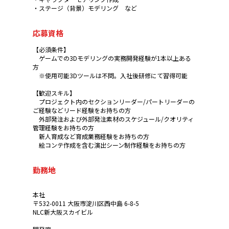
・ステージ（背景）モデリング など
応募資格
【必須条件】
ゲームでの3Dモデリングの実務開発経験が1本以上ある
方
※使用可能3Dツールは不問。入社後研修にて習得可能
【歓迎スキル】
プロジェクト内のセクションリーダー/パートリーダーの
ご経験などリード経験をお持ちの方
外部発注および外部発注素材のスケジュール/クオリティ
管理経験をお持ちの方
新人育成など育成業務経験をお持ちの方
絵コンテ作成を含む演出シーン制作経験をお持ちの方
勤務地
本社
〒532-0011 大阪市淀川区西中島 6-8-5
NLC新大阪スカイビル