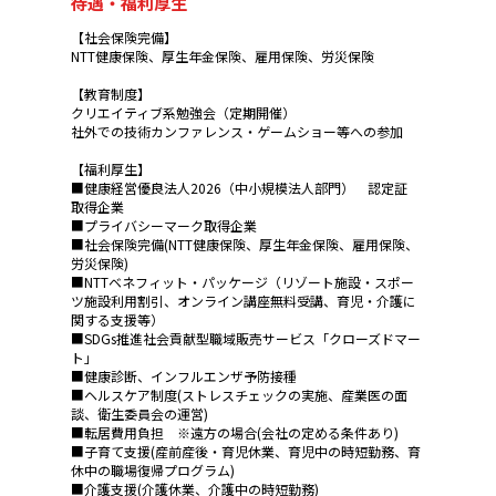
待遇・福利厚生
【社会保険完備】
NTT健康保険、厚生年金保険、雇用保険、労災保険
【教育制度】
クリエイティブ系勉強会（定期開催）
社外での技術カンファレンス・ゲームショー等への参加
【福利厚生】
■健康経営優良法人2026（中小規模法人部門） 認定証
取得企業
■プライバシーマーク取得企業
■社会保険完備(NTT健康保険、厚生年金保険、雇用保険、
労災保険)
■NTTベネフィット・パッケージ（リゾート施設・スポー
ツ施設利用割引、オンライン講座無料受講、育児・介護に
関する支援等）
■SDGs推進社会貢献型職域販売サービス「クローズドマー
ト」
■健康診断、インフルエンザ予防接種
■ヘルスケア制度(ストレスチェックの実施、産業医の面
談、衛生委員会の運営)
■転居費用負担 ※遠方の場合(会社の定める条件あり)
■子育て支援(産前産後・育児休業、育児中の時短勤務、育
休中の職場復帰プログラム)
■介護支援(介護休業、介護中の時短勤務)