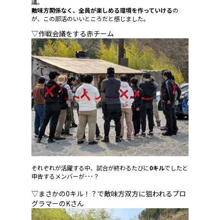
議。
敵味方関係なく、全員が楽しめる環境を作っていける
の
が、この部活のいいところだと感じました。
▽作戦会議をする赤チーム
それぞれが活躍する中、試合が終わるたびに
0キル
でしたと
申告するメンバーが･･･？
▽まさかの0キル！？で敵味方双方に狙われるプロ
グラマーのKさん