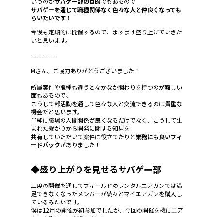
いうのが
サバゲー部の目的
でもあるので
サバゲーを通じて職種関係なく色々な人と仲良くなっても
らいたいです！
今後も定期的に開催するので、ますます盛り上げていきた
いと思います。
ｰｰｰｰｰｰｰｰｰ
Mさん、ご協力ありがとうございました！
所属案件や職種も違うとなかなか関わりを持つのが難しい
面もあるので、
こうして部活動を通して色々な人と交流できるのは貴重な
機会だと思います。
単純に職場の人間関係が良くなるだけでなく、こうして生
まれた繋がりから開発に関する知見を
共有していただいて案件に役立てたりと
業務にも良いフィ
ードバック
がありました！
◆盛り上がりを見せるサバゲー部
三度の開催を通してフィールドのレンタルエアガンでは満
足できなくなったメンバーが続々とマイエアガンを購入し
ているみたいです。
僕は12月の開催が初参加でしたが、今回の開催を機にエア