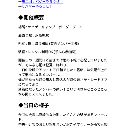
→
第二回サバゲーやろうぜ！
→
サバゲーやろうぜ！
◆開催概要
場所 : サバゲーキャンプ ボーダーゾーン
最寄り駅 : JR高槻駅
形式 : 貸し切り開催 (有志メンバー主催)
装備 : レンタル利用OK (手ぶら参加可)
開催日の一週間ほど前までは雨の予報で心配していました
が、そんな心配は杞憂に終わり、
一日中快晴でアウトドア日和でした！昼頃には気温が上が
って半袖になるメンバーも。
弾が当たった時の痛みと着込んだ時の暑さがトレードオフ
になっており
薄着になったメンバーの痛い！という叫びがところどころ
から聞こえて来ました。
◆当日の様子
今回の会場は直線的な地形にたくさんの壁があるフィール
ド。
中央付近での激しい撃ち合いが起きやすく、一か所でも突