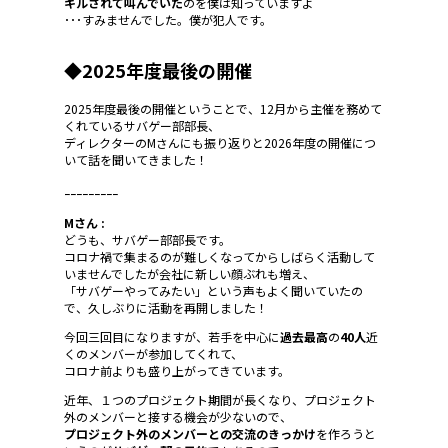
キルされて叫んでいた
のを僕は知っていますよ
･･･すみませんでした。僕が犯人です。
◆2025年度最後の開催
2025年度最後の開催ということで、12月から主催を務めて
くれているサバゲー部部長、
ディレクターのMさんにも振り返りと2026年度の開催につ
いて話を聞いてきました！
ｰｰｰｰｰｰｰｰｰ
Mさん :
どうも、サバゲー部部長です。
コロナ禍で集まるのが難しくなってからしばらく活動して
いませんでしたが会社に新しい顔ぶれも増え、
「サバゲーやってみたい」という声もよく聞いていたの
で、久しぶりに活動を再開しました！
今回三回目になりますが、若手を中心に
過去最高
の
40人
近
くのメンバーが参加してくれて、
コロナ前よりも盛り上がってきています。
近年、１つのプロジェクト期間が長くなり、プロジェクト
外のメンバーと接する機会が少ないので、
プロジェクト外のメンバーとの交流のきっかけ
を作ろうと