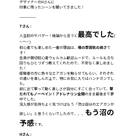
デザイナーのHさんに
印象に残ったシーンを聞いてきました！
ｰｰｰｰｰｰｰｰｰ
Tさん :
最高でした
人生初のサバゲー！結論から言うと
(
ᐢ˙꒳˙ᐢ )
初心者でも楽しめた一番の理由は、
場の雰囲気の良さ
で
す！
全員が親切初心者ウェルカム歓迎ムードで、ルールも立ち
回りもひとつずつ教えてくれたので、不安なく楽しめまし
た！
経験者の方に色々なエアガンを触らせてもらい、それぞれ
の違いを楽しんだ上で、特にお気に入りはハンドガンでし
た。
前に出て撃って動く楽しさが自分にすごく合っていて、
撃
たれてもノーペイン！アドレナリン全開
のまま最後まで夢
中でした。
没入感が気持ちよく気づけばもう「次は自分のエアガンが
もう沼の
欲しい」と思うくらいでしたので、、、
予感
です。
Hさん :