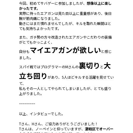
今回、初めてサバゲーに参加しましたが、
想像以上に楽し
かったです。
実際に持ったエアガンは見た目以上に重量感があり、後日
腕が筋肉痛になりました。
動きにはまだ慣れませんでしたが、キルを取れた瞬間はと
ても気持ちよかったです。
また、ガチ勢の方々改造されたエアガンやこだわりの装備
がとてもかっこよく、
マイエアガンが欲しい
自分も
と感じ
ました。
裏切り
大
スパイ戦ではプログラマーのMさんの
と
立ち回り
があり、5人ほどキルする活躍を見せてい
て、
私もその一人としてやられてしまいましたが、とても盛り
上がりました。
ｰｰｰｰｰｰｰｰｰ
以上、インタビューでした。
Tさん、Hさん、ご協力ありがとうございました！
Tさんは、ノーペインと仰っていますが、
激戦区でオーバー