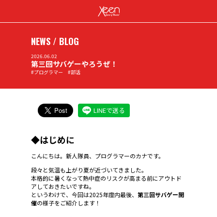
NEWS / BLOG
2026.06.02
第三回サバゲーやろうぜ！
#プログラマー #部活
LINEで送る
◆はじめに
こんにちは。新人隊員、プログラマーのカナです。
段々と気温も上がり夏が近づいてきました。
本格的に暑くなって熱中症のリスクが高まる前にアウトド
アしておきたいですね。
というわけで、今回は2025年度内最後、
第三回サバゲー開
催
の様子をご紹介します！