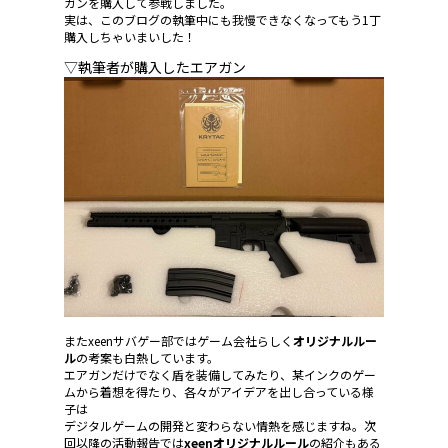
ガンを購入して参戦しました。
実は、このブログの執筆中にも我慢できなくなってもう1丁
購入しちゃいまいした！
▽執筆者が購入したエアガン
またxeenサバゲー部ではゲーム会社らしく
オリジナルルー
ル
の考案も白熱しています。
エアガンだけでなく盾を装備してみたり、某インクのゲー
ムから着想を得たり、各々がアイデアを出し合っている様
子は
デジタルゲームの開発と変わらない情熱を感じますね。次
回以降の活動報告では
xeenオリジナルルール
の紹介もある