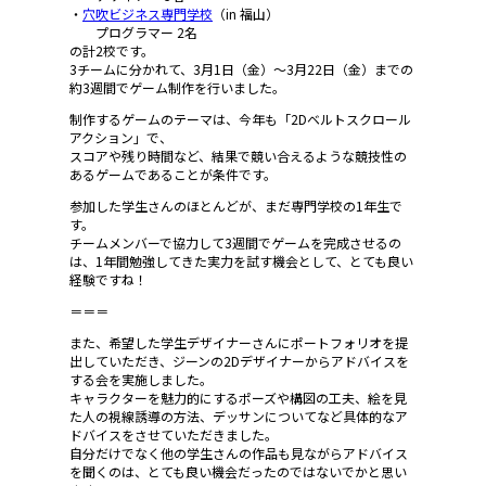
・
穴吹ビジネス専門学校
（in 福山）
プログラマー 2名
の計2校です。
3チームに分かれて、3月1日（金）～3月22日（金）までの
約3週間でゲーム制作を行いました。
制作するゲームのテーマは、今年も「2Dベルトスクロール
アクション」で、
スコアや残り時間など、結果で競い合えるような競技性の
あるゲームであることが条件です。
参加した学生さんのほとんどが、まだ専門学校の1年生で
す。
チームメンバーで協力して3週間でゲームを完成させるの
は、1年間勉強してきた実力を試す機会として、とても良い
経験ですね！
＝＝＝
また、希望した学生デザイナーさんにポートフォリオを提
出していただき、ジーンの2Dデザイナーからアドバイスを
する会を実施しました。
キャラクターを魅力的にするポーズや構図の工夫、絵を見
た人の視線誘導の方法、デッサンについてなど具体的なア
ドバイスをさせていただきました。
自分だけでなく他の学生さんの作品も見ながらアドバイス
を聞くのは、とても良い機会だったのではないでかと思い