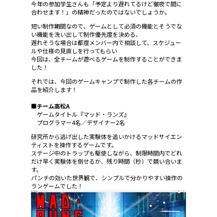
今年の参加学生さんも「予定より遅れてるけど徹夜で間に
合わせます！」の精神だったのではないでしょうか。
短い制作期間なので、ゲームとして必須の機能とそうでな
い機能を洗い出して制作優先度を決める、
遅れそうな場合は都度メンバー内で相談して、スケジュー
ルや仕様の見直しを行ってもらい
今回は、全チームが遊べるゲームを制作することができま
した！
それでは、今回のゲームキャンプで制作した各チームの作
品を紹介します！
■チーム高松A
ゲームタイトル『マッド・ランズ』
プログラマー4名／デザイナー2名
研究所から逃げ出した実験体を追いかけるマッドサイエン
ティストを操作するゲームです。
ステージ中のトラップも駆使しながら、制限時間内でどれ
だけ早く実験体を倒せるか、残り時間（秒）で競い合いま
す。
パンチの効いた世界観で、シンプルで分かりやすい操作の
ランゲームでした！