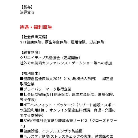
【賞与】
決算賞与
待遇・福利厚生
【社会保険完備】
NTT健康保険、厚生年金保険、雇用保険、労災保険
【教育制度】
クリエイティブ系勉強会（定期開催）
社外での技術カンファレンス・ゲームショー等への参加
【福利厚生】
■健康経営優良法人2026（中小規模法人部門） 認定証
取得企業
■プライバシーマーク取得企業
■社会保険完備(NTT健康保険、厚生年金保険、雇用保険、
労災保険)
■NTTベネフィット・パッケージ（リゾート施設・スポー
ツ施設利用割引、オンライン講座無料受講、育児・介護に
関する支援等）
■SDGs推進社会貢献型職域販売サービス「クローズドマー
ト」
■健康診断、インフルエンザ予防接種
■ヘルスケア制度(ストレスチェックの実施、産業医の面