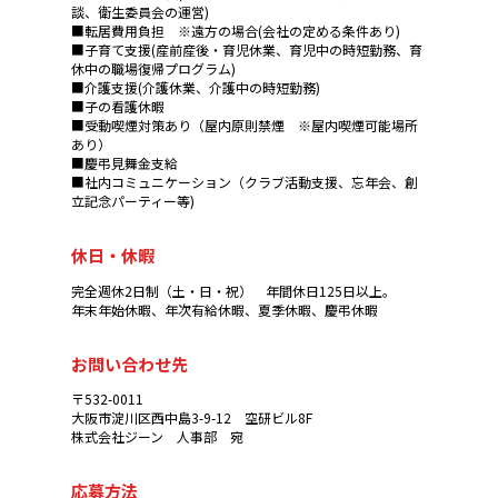
談、衛生委員会の運営)
■転居費用負担 ※遠方の場合(会社の定める条件あり)
■子育て支援(産前産後・育児休業、育児中の時短勤務、育
休中の職場復帰プログラム)
■介護支援(介護休業、介護中の時短勤務)
■子の看護休暇
■受動喫煙対策あり（屋内原則禁煙 ※屋内喫煙可能場所
あり）
■慶弔見舞金支給
■社内コミュニケーション（クラブ活動支援、忘年会、創
立記念パーティー等)
休日・休暇
完全週休2日制（土・日・祝） 年間休日125日以上。
年末年始休暇、年次有給休暇、夏季休暇、慶弔休暇
お問い合わせ先
〒532-0011
大阪市淀川区西中島3-9-12 空研ビル8F
株式会社ジーン 人事部 宛
応募方法