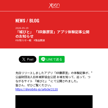
NEWS / BLOG
2026.05.19
『城びと』 「XR藤原宮」アプリ体験記事公開
のお知らせ
#お知らせ一般 #製品関連
LINEで送る
先日リリースしましたアプリ「XR藤原宮」の体験記事が、"
公益財団法人日本城郭協会公認 お城を知って、巡って、つ
ながるサイト 『城びと』 " にて公開されました。
皆さん、ぜひご覧ください。
https://shirobito.jp/article/2120