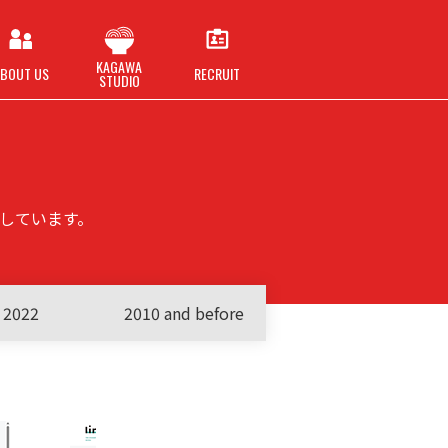
KAGAWA
BOUT US
RECRUIT
STUDIO
ジしています。
2022
2010 and before