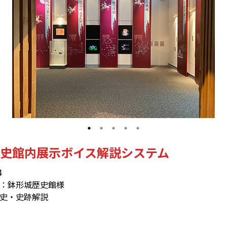
史館内展示ボイス解説システム
4
：鉢形城歴史館様
史・史跡解説