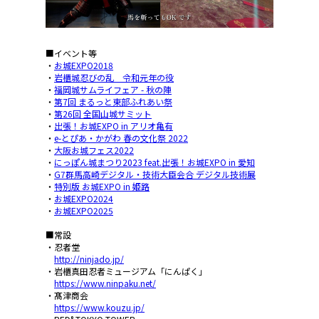
■イベント等
・
お城EXPO2018
・
岩櫃城忍びの乱 令和元年の役
・
福岡城サムライフェア - 秋の陣
・
第7回 まるっと東部ふれあい祭
・
第26回 全国山城サミット
・
出張！お城EXPO in アリオ亀有
・
e-とぴあ・かがわ 春の文化祭 2022
・
大阪お城フェス2022
・
にっぽん城まつり2023 feat.出張！お城EXPO in 愛知
・
G7群馬高崎デジタル・技術大臣会合 デジタル技術展
・
特別版 お城EXPO in 姫路
・
お城EXPO2024
・
お城EXPO2025
■常設
・忍者堂
http://ninjado.jp/
・岩櫃真田忍者ミュージアム「にんぱく」
https://www.ninpaku.net/
・髙津商会
https://www.kouzu.jp/