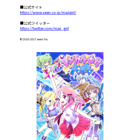
■公式サイト
https://www.xeen.co.jp/majigirl/
■公式ツイッター
https://twitter.com/maji_girl
© 2016-2017 xeen Inc.