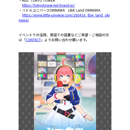
・RED° TOKYO TOWER
https://tokyotower.red-brand.jp/
・リトルユニバースOKINAWA LBiE Land OKINAWA
https://www.little-universe.com/260416_lbie_land_oki
nawa/
イベントでの活用、常設での設置などご希望・ご相談の方
は「
CONTACT
」よりお問い合わせ願います。