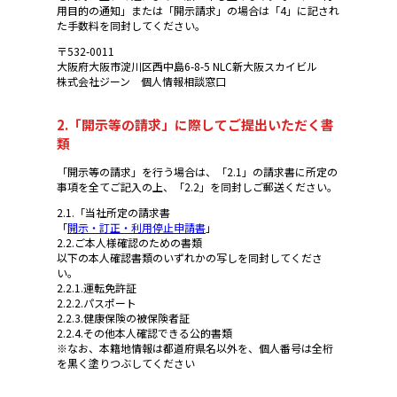
用目的の通知」または「開示請求」の場合は「4」に記され
た手数料を同封してください。
〒532-0011
大阪府大阪市淀川区西中島6-8-5 NLC新大阪スカイビル
株式会社ジーン 個人情報相談窓口
2.「開示等の請求」に際してご提出いただく書
類
「開示等の請求」を行う場合は、「2.1」の請求書に所定の
事項を全てご記入の上、「2.2」を同封しご郵送ください。
2.1.「当社所定の請求書
「
開示・訂正・利用停止申請書
」
2.2.ご本人様確認のための書類
以下の本人確認書類のいずれかの写しを同封してくださ
い。
2.2.1.運転免許証
2.2.2.パスポート
2.2.3.健康保険の被保険者証
2.2.4.その他本人確認できる公的書類
※なお、本籍地情報は都道府県名以外を、個人番号は全桁
を黒く塗りつぶしてください