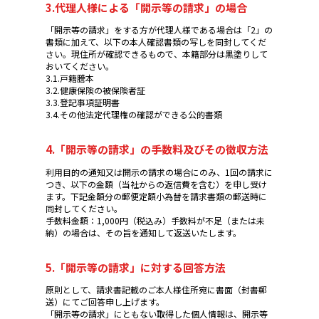
3.代理人様による「開示等の請求」の場合
「開示等の請求」をする方が代理人様である場合は「2」の
書類に加えて、以下の本人確認書類の写しを同封してくだ
さい。現住所が確認できるもので、本籍部分は黒塗りして
おいてください。
3.1.戸籍謄本
3.2.健康保険の被保険者証
3.3.登記事項証明書
3.4.その他法定代理権の確認ができる公的書類
4.「開示等の請求」の手数料及びその徴収方法
利用目的の通知又は開示の請求の場合にのみ、1回の請求に
つき、以下の金額（当社からの返信費を含む）を申し受け
ます。下記金額分の郵便定額小為替を請求書類の郵送時に
同封してください。
手数料金額：1,000円（税込み）手数料が不足（または未
納）の場合は、その旨を通知して返送いたします。
5.「開示等の請求」に対する回答方法
原則として、請求書記載のご本人様住所宛に書面（封書郵
送）にてご回答申し上げます。
「開示等の請求」にともない取得した個人情報は、開示等