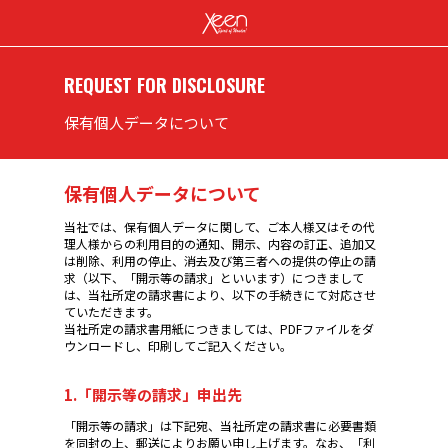
REQUEST FOR DISCLOSURE
保有個人データについて
保有個人データについて
当社では、保有個人データに関して、ご本人様又はその代
理人様からの利用目的の通知、開示、内容の訂正、追加又
は削除、利用の停止、消去及び第三者への提供の停止の請
求（以下、「開示等の請求」といいます）につきまして
は、当社所定の請求書により、以下の手続きにて対応させ
ていただきます。
当社所定の請求書用紙につきましては、PDFファイルをダ
ウンロードし、印刷してご記入ください。
1.「開示等の請求」申出先
「開示等の請求」は下記宛、当社所定の請求書に必要書類
を同封の上、郵送によりお願い申し上げます。なお、「利