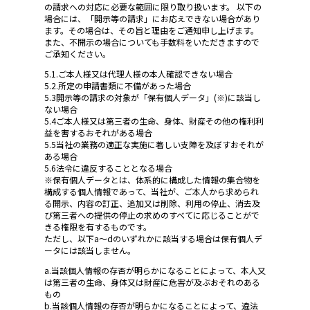
の請求への対応に必要な範囲に限り取り扱います。 以下の
場合には、「開示等の請求」にお応えできない場合があり
ます。その場合は、その旨と理由をご通知申し上げます。
また、不開示の場合についても手数料をいただきますので
ご承知ください。
5.1.ご本人様又は代理人様の本人確認できない場合
5.2.所定の申請書類に不備があった場合
5.3開示等の請求の対象が「保有個人データ」(※)に該当し
ない場合
5.4ご本人様又は第三者の生命、身体、財産その他の権利利
益を害するおそれがある場合
5.5当社の業務の適正な実施に著しい支障を及ぼすおそれが
ある場合
5.6法令に違反することとなる場合
※保有個人データとは、体系的に構成した情報の集合物を
構成する個人情報であって、当社が、ご本人から求められ
る開示、内容の訂正、追加又は削除、利用の停止、消去及
び第三者への提供の停止の求めのすべてに応じることがで
きる権限を有するものです。
ただし、以下a～dのいずれかに該当する場合は保有個人デ
ータには該当しません。
a.当該個人情報の存否が明らかになることによって、本人又
は第三者の生命、身体又は財産に危害が及ぶおそれのある
もの
b.当該個人情報の存否が明らかになることによって、違法