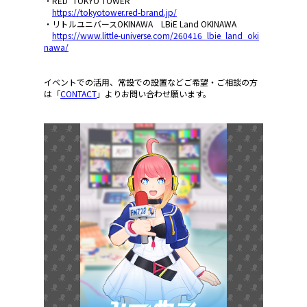
・RED° TOKYO TOWER
https://tokyotower.red-brand.jp/
・リトルユニバースOKINAWA LBiE Land OKINAWA
https://www.little-universe.com/260416_lbie_land_oki
nawa/
イベントでの活用、常設での設置などご希望・ご相談の方
は「
CONTACT
」よりお問い合わせ願います。