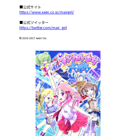
■公式サイト
https://www.xeen.co.jp/majigirl/
■公式ツイッター
https://twitter.com/maji_girl
© 2016-2017 xeen Inc.