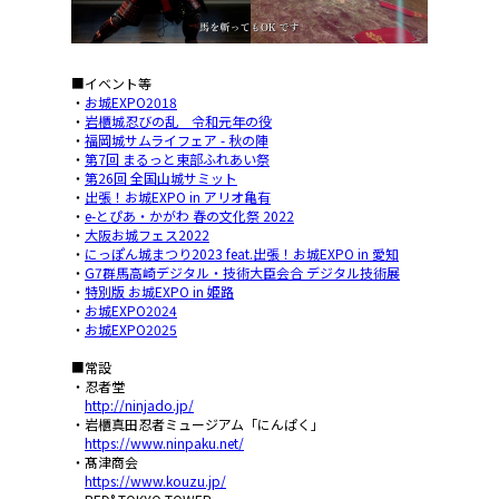
■イベント等
・
お城EXPO2018
・
岩櫃城忍びの乱 令和元年の役
・
福岡城サムライフェア - 秋の陣
・
第7回 まるっと東部ふれあい祭
・
第26回 全国山城サミット
・
出張！お城EXPO in アリオ亀有
・
e-とぴあ・かがわ 春の文化祭 2022
・
大阪お城フェス2022
・
にっぽん城まつり2023 feat.出張！お城EXPO in 愛知
・
G7群馬高崎デジタル・技術大臣会合 デジタル技術展
・
特別版 お城EXPO in 姫路
・
お城EXPO2024
・
お城EXPO2025
■常設
・忍者堂
http://ninjado.jp/
・岩櫃真田忍者ミュージアム「にんぱく」
https://www.ninpaku.net/
・髙津商会
https://www.kouzu.jp/