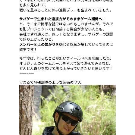
も多く見られて、
戦いを重ねるごとに熱い連携プレーも生まれていました。
サバゲーで生まれた連携力がそのままゲーム開発へ！
と、そこまで簡単な話ではないかもしれませんが、それで
も別プロジェクトで日頃接する機会が少ない人とも、
会社ですれ違えば、おっ！となりますし、サバゲーの話題
で盛り上がったりと、
メンバー同士の繋がり
を感じる空気が増していってるのは
確実です！
今年度は、行ったことが無いフィールドへお邪魔したり、
オリジナルのゲームルールを考えて皆で遊んでみるなど、
どんどん遊びを広げて盛り上がっていきたいと思います！
ｰｰｰｰｰｰｰｰ
▽まるで特殊部隊のような装備のIさん