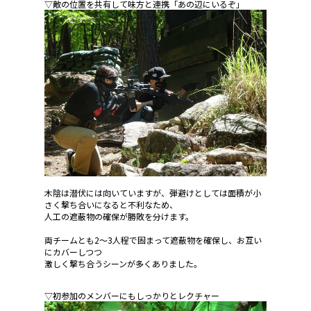
▽敵の位置を共有して味方と連携「あの辺にいるぞ」
木陰は潜伏には向いていますが、弾避けとしては面積が小
さく撃ち合いになると不利なため、
人工の遮蔽物の確保が勝敗を分けます。
両チームとも2～3人程で固まって遮蔽物を確保し、お互い
にカバーしつつ
激しく撃ち合うシーンが多くありました。
▽初参加のメンバーにもしっかりとレクチャー