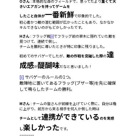
Oさん
: 本格的な森のフィールドで、思ってたより
重くて大
きいエアガンを持ってゲームを
一番新鮮
したこと自体が
で印象的でした。
初心者かつ敵の潜む範囲が広かったこともあり、なかなか
キルできないのがもどかしかったです。
Hさん
: フラッグ戦
[i]
でフラッグ前の草木に隠れていた敵を
見つけて、連続で倒し、
チームを勝利に導いたときが特に印象に残りました。
達
初めてのサバゲーでしたが、
敵の作戦を突破した際
の
成感
醍醐味
が
だなと思いました！
[i]
サバゲーのルールの1つ。
敵陣地に置いてあるフラッグ(ブザー等)を先に確保
して鳴らしたチームの勝利。
Mさん
: チームの皆さんが前線を上げていく際に、自分は櫓
に上がり、前方から来る相手を何人か倒した時は
連携ができている
チームとして
のを実感
楽しかった
し
です。
ｰｰｰｰｰｰｰｰ