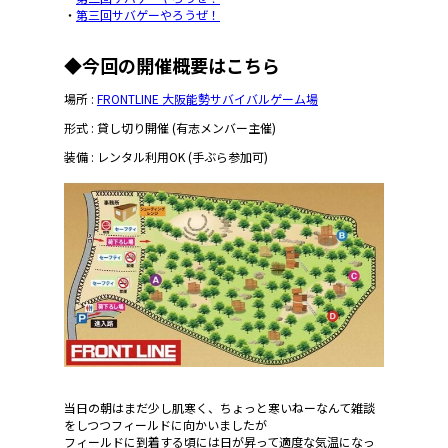
・
第三回サバゲーやろうぜ！
◆
今回の開催概要はこちら
場所 :
FRONTLINE 大阪能勢サバイバルゲーム場
形式 : 貸し切り開催 (有志メンバー主催)
装備 : レンタル利用OK (手ぶら参加可)
当日の朝はまだ少し肌寒く、ちょっと寒いねーなんて雑談
をしつつフィールドに向かいましたが
フィールドに到着する頃には日が昇って適度な気温になっ