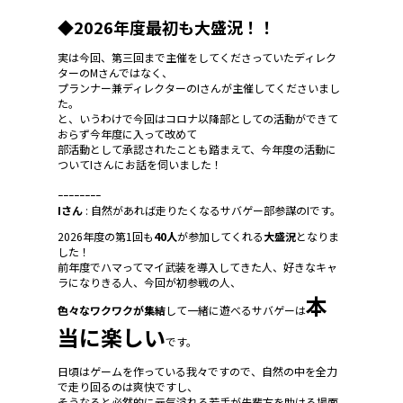
◆2026年度最初も大盛況！！
実は今回、第三回まで主催をしてくださっていたディレク
ターのMさんではなく、
プランナー兼ディレクターのIさんが主催してくださいまし
た。
と、いうわけで今回はコロナ以降部としての活動ができて
おらず今年度に入って改めて
部活動として承認されたことも踏まえて、今年度の活動に
ついてIさんにお話を伺いました！
ｰｰｰｰｰｰｰｰ
Iさん
: 自然があれば走りたくなるサバゲー部参謀のIです。
2026年度の第1回も
40人
が参加してくれる
大盛況
となりま
した！
前年度でハマってマイ武装を導入してきた人、好きなキャ
ラになりきる人、今回が初参戦の人、
本
色々なワクワクが集結
して一緒に遊べるサバゲーは
当に楽しい
です。
日頃はゲームを作っている我々ですので、自然の中を全力
で走り回るのは爽快ですし、
そうなると必然的に元気溢れる若手が先輩方を助ける場面