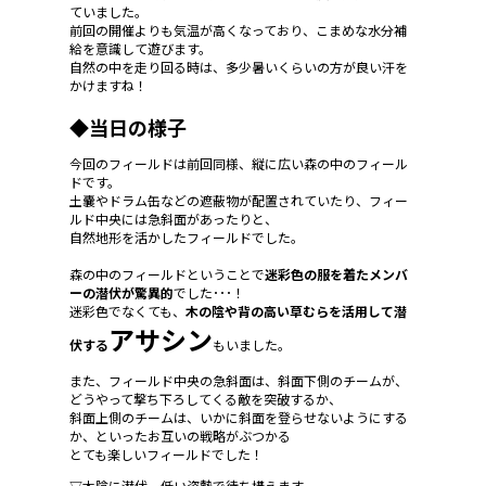
ていました。
前回の開催よりも気温が高くなっており、こまめな水分補
給を意識して遊びます。
自然の中を走り回る時は、多少暑いくらいの方が良い汗を
かけますね！
◆当日の様子
今回のフィールドは前回同様、縦に広い森の中のフィール
ドです。
土嚢やドラム缶などの遮蔽物が配置されていたり、フィー
ルド中央には急斜面があったりと、
自然地形を活かしたフィールドでした。
森の中のフィールドということで
迷彩色の服を着たメンバ
ーの潜伏が驚異的
でした･･･！
迷彩色でなくても、
木の陰や背の高い草むらを活用して潜
アサシン
伏する
もいました。
また、フィールド中央の急斜面は、斜面下側のチームが、
どうやって撃ち下ろしてくる敵を突破するか、
斜面上側のチームは、いかに斜面を登らせないようにする
か、といったお互いの戦略がぶつかる
とても楽しいフィールドでした！
▽木陰に潜伏。低い姿勢で待ち構えます。