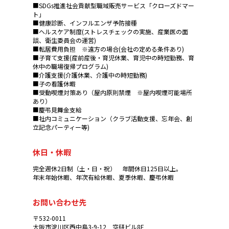
■SDGs推進社会貢献型職域販売サービス「クローズドマー
ト」
■健康診断、インフルエンザ予防接種
■ヘルスケア制度(ストレスチェックの実施、産業医の面
談、衛生委員会の運営)
■転居費用負担 ※遠方の場合(会社の定める条件あり)
■子育て支援(産前産後・育児休業、育児中の時短勤務、育
休中の職場復帰プログラム)
■介護支援(介護休業、介護中の時短勤務)
■子の看護休暇
■受動喫煙対策あり（屋内原則禁煙 ※屋内喫煙可能場所
あり）
■慶弔見舞金支給
■社内コミュニケーション（クラブ活動支援、忘年会、創
立記念パーティー等)
休日・休暇
完全週休2日制（土・日・祝） 年間休日125日以上。
年末年始休暇、年次有給休暇、夏季休暇、慶弔休暇
お問い合わせ先
〒532-0011
大阪市淀川区西中島3-9-12 空研ビル8F