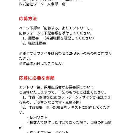
株式会社ジーン 人事部 宛
応募方法
ページ下部の「応募する」よりエントリーし、
応募フォームに下記書類を添付してください。
1．履歴書 （希望職種を明記してください）
2．職務経歴書
※添付するファイルは合わせて2MB以下のものをご作成く
ださい。
※作品の添付はできません。
応募に必要な書類
エントリー後、採用担当者が必要書類について
ご連絡いたしますので、下記のものをご提出ください。
1．作品（映像など3Dカットシーンデザインが確認でき
るもの、デッサンなど内容・点数不問)
2．作品概要 ※下記項目をテキストに記述してくださ
い。
・使用ソフト
・複数人で制作した作品であった場合、自身の担当箇
所
・作品のアピールポイント