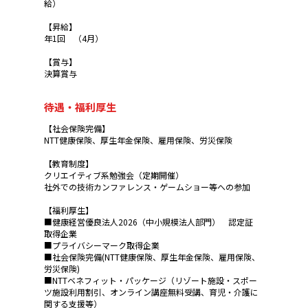
給）
【昇給】
年1回 （4月）
【賞与】
決算賞与
待遇・福利厚生
【社会保険完備】
NTT健康保険、厚生年金保険、雇用保険、労災保険
【教育制度】
クリエイティブ系勉強会（定期開催）
社外での技術カンファレンス・ゲームショー等への参加
【福利厚生】
■健康経営優良法人2026（中小規模法人部門） 認定証
取得企業
■プライバシーマーク取得企業
■社会保険完備(NTT健康保険、厚生年金保険、雇用保険、
労災保険)
■NTTベネフィット・パッケージ（リゾート施設・スポー
ツ施設利用割引、オンライン講座無料受講、育児・介護に
関する支援等）