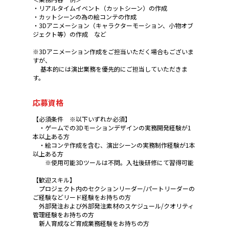
・リアルタイムイベント（カットシーン）の作成
・カットシーンの為の絵コンテの作成
・3Dアニメーション（キャラクターモーション、小物オブ
ジェクト等）の作成 など
※3Dアニメーション作成をご担当いただく場合もございま
すが、
基本的には演出業務を優先的にご担当していただきま
す。
応募資格
【必須条件 ※以下いずれか必須】
・ゲームでの3Dモーションデザインの実務開発経験が1
本以上ある方
・絵コンテ作成を含む、演出シーンの実務制作経験が1本
以上ある方
※使用可能3Dツールは不問。入社後研修にて習得可能
【歓迎スキル】
プロジェクト内のセクションリーダー/パートリーダーの
ご経験などリード経験をお持ちの方
外部発注および外部発注素材のスケジュール/クオリティ
管理経験をお持ちの方
新人育成など育成業務経験をお持ちの方